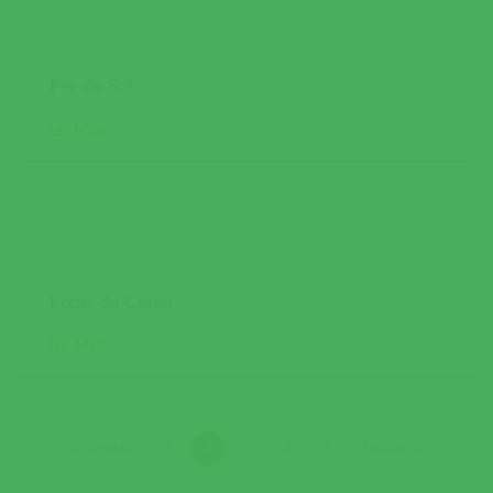
Pôr do Sol
Ler Mais
Ponte da Coroa
Ler Mais
ANTERIOR
1
2
3
4
5
SEGUINTE