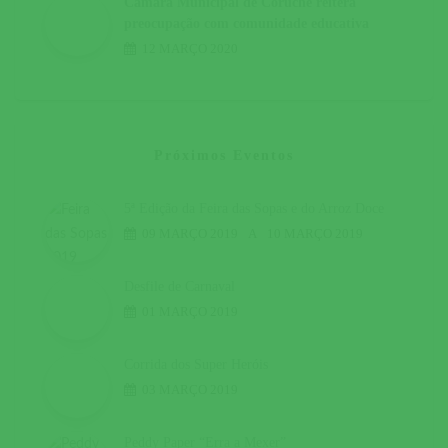
Câmara Municipal de Coruche reitera
preocupação com comunidade educativa
12 MARÇO 2020
Próximos Eventos
5ª Edição da Feira das Sopas e do Arroz Doce
09 MARÇO 2019
A
10 MARÇO 2019
Desfile de Carnaval
01 MARÇO 2019
Corrida dos Super Heróis
03 MARÇO 2019
Peddy Paper “Erra a Mexer”