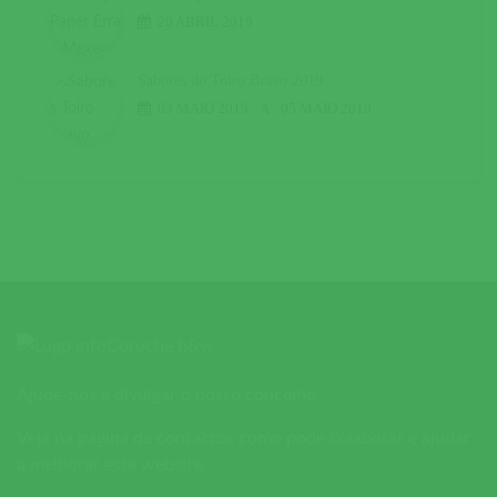
20 ABRIL 2019
Sabores do Toiro Bravo 2019
03 MAIO 2019
A
05 MAIO 2019
Ajude-nos a divulgar o nosso concelho.
Veja na página de contactos como pode colaborar e ajudar
a melhorar este website.