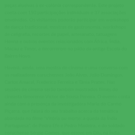
peças alusivas à ex-colónia correspondente. Este projeto
conta com 150 participações individuais e 37 associações
envolvidas. Os visitantes poderão participar em workshops
de dança tradicional, mostras de gastronomia, workshops
de caligrafia, recortes de papel, artesanato, tatuagens
Henna e outros eventos relacionados com África, Índia,
Macau e Timor, a decorrerem no pátio da antiga Escola do
Bairro Novo.
Haverá, ainda, uma mostra de cinema e uma conversa com
os realizadores coruchenses João Alves, João Domingos,
Carlos Amaral, Frederico Ferreira e Tânia Prates. Nas
sessões de cinema serão também mostrados filmes do
cineasta timorense Victor de Sousa Pereira. O evento conta
ainda com a presença da investigadora Maria do Carmo
Piçarra, que falará do seu trabalho acerca da temática
abordada no filme “Vitória ou morte: a queda da Índia
Portuguesa”, de Pedro Efe e Pedro Madeira, e do soldado
coruchense Sérgio Gomes, que esteve em Diu, na Índia.