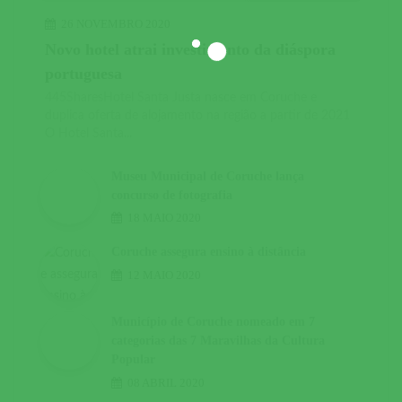
26 NOVEMBRO 2020
Novo hotel atrai investimento da diáspora
portuguesa
445SharesHotel Santa Justa nasce em Coruche e
duplica oferta de alojamento na região a partir de 2021
O Hotel Santa...
Museu Municipal de Coruche lança
concurso de fotografia
18 MAIO 2020
Coruche assegura ensino à distância
12 MAIO 2020
Município de Coruche nomeado em 7
categorias das 7 Maravilhas da Cultura
Popular
08 ABRIL 2020