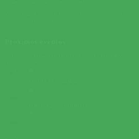
Ajude-nos a divulgar o nosso concelho.
Veja na página de contactos como pode colaborar e ajudar
a melhorar este website.
Próximos eventos
5ª EDIÇÃO DA FEIRA DAS SOPAS E DO ARROZ
DOCE
09 MARÇO 2019
A
10 MARÇO 2019
DESFILE DE CARNAVAL
01 MARÇO 2019
CORRIDA DOS SUPER HERÓIS
03 MARÇO 2019