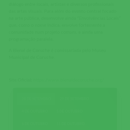
diálogo entre locais, artistas e diversos profissionais
das artes visuais. Para além do evento central focado
na arte pública, desenvolve ainda “Envolvências Locais”
que, como o nome indica, envolve fortemente a
comunidade num projeto comum, e ainda uma
programação paralela.
A Bienal de Coruche é comissariada pelo Museu
Municipal de Coruche.
Site Oficial:
https://www.bienaldecoruche.org/
28 DE SETEMBRO
29 DE SETEMBRO
4 DE OUTUBRO
5 DE OUTUBRO
6 DE OUTUBRO
11 DE OUTUBRO