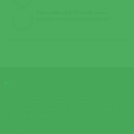
Câmara Municipal de Coruche reitera
preocupação com comunidade educativa
Ajude-nos a divulgar o nosso concelho.
Veja na página de contactos como pode colaborar e ajudar
a melhorar este website.