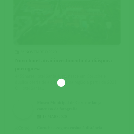
26 NOVEMBRO 2020
Novo hotel atrai investimento da diáspora
portuguesa
445SharesHotel Santa Justa nasce em Coruche e
duplica oferta de alojamento na região a partir de 2021
O Hotel Santa...
Museu Municipal de Coruche lança
concurso de fotografia
18 MAIO 2020
Coruche assegura ensino à distância