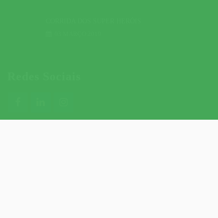
CORRIDA DOS SUPER HERÓIS
03 MARÇO 2019
Redes Sociais
CONTACTOS ÚTEIS
CONTACTOS DO SITE
POLÍTICA DE PRIVACIDADE
POLÍTICA DE COOKIES