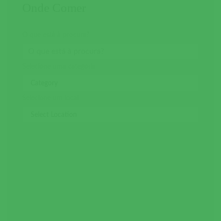
Onde Comer
O que está à procura?
Selecione uma categoria
Selecione um local