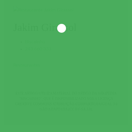
Jakim Girassol
Biscainho
243 660 333
Restaurantes
ESTE ARTIGO UTILIZA MATERIAL DO ARTIGO DA WIKIPEDIA
"BISCAINHO"
, QUE É DISPONIBILIZADO SOB A LICENÇA
CREATIVE COMMONS ATRIBUIÇÃO-COMPARTILHAIGUAL 3.0
NÃO ADAPTADA (CC BY-SA 3.0)
.