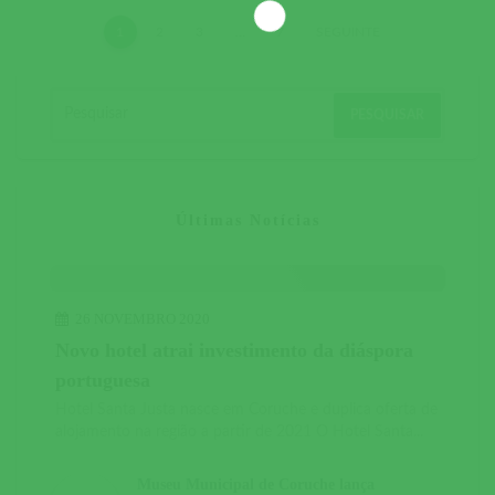
1
2
3
…
7
SEGUINTE
Últimas Notícias
26 NOVEMBRO 2020
Novo hotel atrai investimento da diáspora
portuguesa
Hotel Santa Justa nasce em Coruche e duplica oferta de
alojamento na região a partir de 2021 O Hotel Santa...
Museu Municipal de Coruche lança