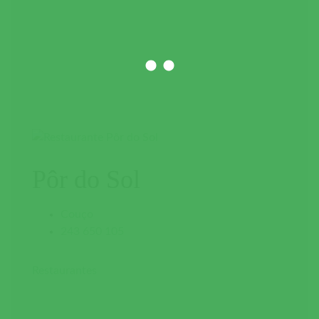
Pôr do Sol
Couço
243 650 105
Restaurantes