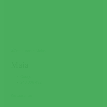
Maia
Couço
243 098 432
Restaurantes