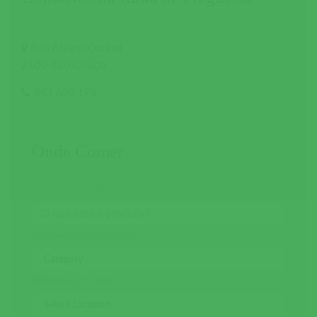
Rua Álvaro Cunhal
2100-320 Couço
243 650 178
Onde Comer
O que está à procura?
Selecione uma categoria
Selecione um local