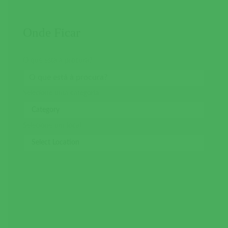
Onde Ficar
O que está à procura?
Selecione uma categoria
Selecione um local