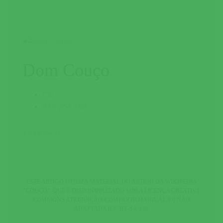
Dom Couço
Couço
915 264 982
Alojamento
ESTE ARTIGO UTILIZA MATERIAL DO ARTIGO DA WIKIPEDIA
"COUÇO"
, QUE É DISPONIBILIZADO SOB A LICENÇA
CREATIVE
COMMONS ATRIBUIÇÃO-COMPARTILHAIGUAL 3.0 NÃO
ADAPTADA (CC BY-SA 3.0)
.