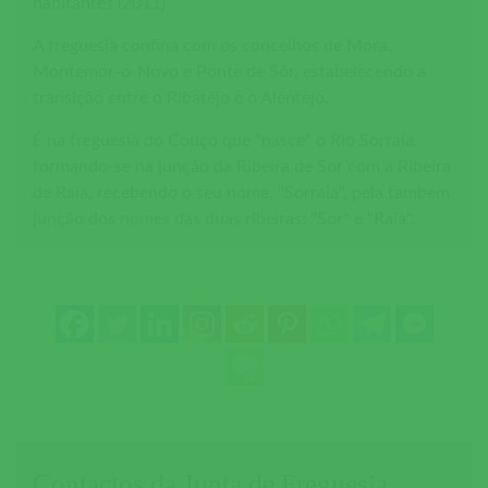
habitantes (2011)
A freguesia confina com os concelhos de Mora,
Montemor-o-Novo e Ponte de Sôr, estabelecendo a
transição entre o Ribatejo e o Alentejo.
É na freguesia do Couço que "nasce" o Rio Sorraia,
formando-se na junção da Ribeira de Sor com a Ribeira
de Raia, recebendo o seu nome, "Sorraia", pela também
junção dos nomes das duas ribeiras: "Sor" e "Raia".
Contactos da Junta de Freguesia