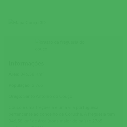
Informações
2
Área:
346,58 Km
População:
2 765
Orago:
Santo António do Couço
Couço é uma freguesia e uma vila portuguesa
pertencente ao concelho de Coruche. A freguesia tem
346,58 km² de área (nona maior do país) e 2765