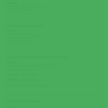
Morada
R. dos Bombeiros Municipais
2100-178 Coruche
Núcleo Tauromáquico
Morada
Rua Júlio Maria de Sousa
(Antigo edifício dos CTT)
2100-192 Coruche
Observatório do Sobreiro e da Cortiça
Morada
Zona Industrial do Monte da Barca, lote 41
2100-151 Coruche
Telefone
:
243 611 210
Telefone
:
243 678 063
Email
:
observatorio@cm-coruche.pt
Piscinas Municipais
Telefone
:
243 610 590