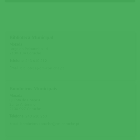
Biblioteca Municipal
Morada
Largo do Pelourinho 14
2100-134 Coruche
Telefone
:
243 610 212
Email
:
biblioteca@cm-coruche.pt
Bombeiros Municipais
Morada
Quinta do Chapéu
Santo Antonino
2100-027 Coruche
Telefone
:
243 610 260
Email
:
bombeiros.coruche@cm-coruche.pt