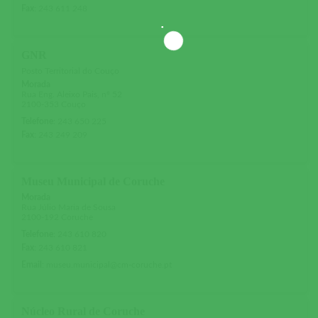
Fax
:
243 611 248
GNR
Posto Territorial do Couço
Morada
Rua Eng. Aleixo Pais, nº 52
2100-353 Couço
Telefone
:
243 650 225
Fax
:
243 249 209
Museu Municipal de Coruche
Morada
Rua Júlio Maria de Sousa
2100-192 Coruche
Telefone
:
243 610 820
Fax
:
243 610 821
Email
:
museu.municipal@cm-coruche.pt
Núcleo Rural de Coruche