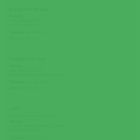
Farmácia Oliveira
Morada
Rua Comércio, 72
2100-330 Couço
Telefone
:
243 650 297
Fax
:
243 650 299
Farmácia S. José
Morada
Rua Júlio Dinis, 3-B
2100-405 São José da Lamarosa
Telefone
:
243 724 062
Fax
:
243 724 297
GNR
Posto Territorial de Coruche
Morada
Rua Bombeiros Municipais, nº 46
2100-179 Coruche
Telefone
:
243 611 240