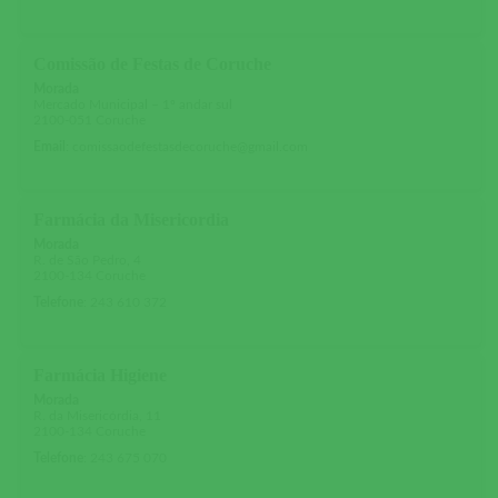
Comissão de Festas de Coruche
Morada
Mercado Municipal – 1º andar sul
2100-051 Coruche
Email
:
comissaodefestasdecoruche@gmail.com
Farmácia da Misericordia
Morada
R. de São Pedro, 4
2100-134 Coruche
Telefone
:
243 610 372
Farmácia Higiene
Morada
R. da Misericórdia, 11
2100-134 Coruche
Telefone
:
243 675 070