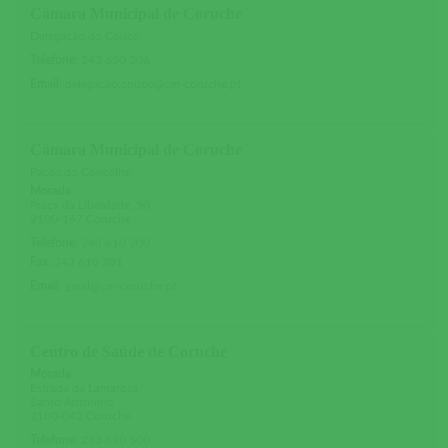
Câmara Municipal de Coruche
Delegação do Couço
Telefone
:
243 650 506
Email
:
delegacao.couco@cm-coruche.pt
Câmara Municipal de Coruche
Paços do Concelho
Morada
Praça da Liberdade, 50
2100-167 Coruche
Telefone
:
243 610 200
Fax
:
243 610 201
Email
:
geral@cm-coruche.pt
Centro de Saúde de Coruche
Morada
Estrada da Lamarosa
Santo Antonino
2100-042 Coruche
Telefone
:
243 610 500