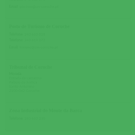
Email
:
piscinas@cm-coruche.pt
Posto de Turismo de Coruche
Telefone
:
243 610 828
Telefone
:
243 619 072
Email
:
turismo@cm-coruche.pt
Tribunal de Coruche
Morada
Estrada da Lamarosa
Palácio da Justiça
Santo Antonino
2100-042 Coruche
Zona Industrial do Monte da Barca
Telefone
:
243 610 230