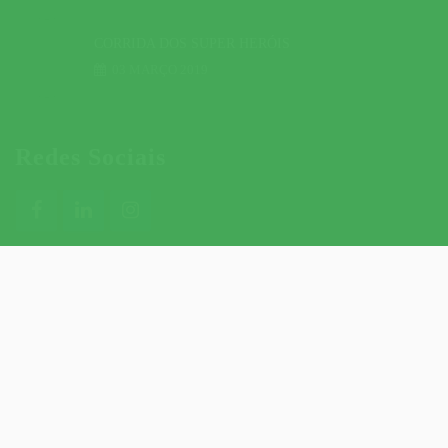
CORRIDA DOS SUPER HERÓIS
03 MARÇO 2019
Redes Sociais
CONTACTOS ÚTEIS
CONTACTOS DO SITE
POLÍTICA DE PRIVACIDADE
POLÍTICA DE COOKIES