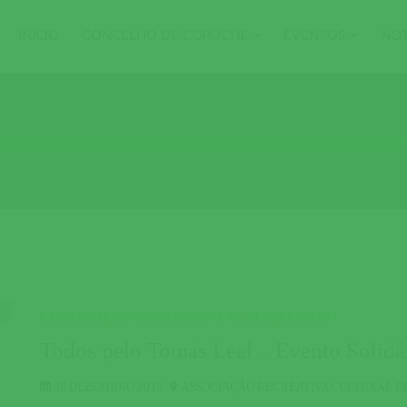
INÍCIO
CONCELHO DE CORUCHE
EVENTOS
NOT
CAMINHADA
,
FUTEBOL FEMININO
,
MÚSICA
,
SOLIDÁRIO
Todos pelo Tomás Leal – Evento Solidá
08 DEZEMBRO 2019
ASSOCIAÇÃO RECREATIVA CULTURAL D