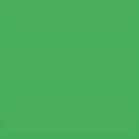
Jogos e Diversões Infantis
10H00
Vacada
15H00
Folclore
16H00