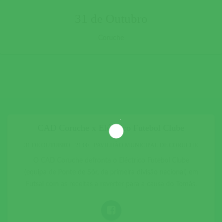
31 de Outubro
Coruche
CAD Coruche x Eléctrico Futebol Clube
31 DE OUTUBRO - 21:00 - PAVILHÃO MUNICIPAL DE CORUCHE
O CAD Coruche defronta o Eléctrico Futebol Clube
(equipa de Ponte de Sôr, da primeira divisão nacional) em
Futsal com as receitas a reverter para a causa do Tomás.