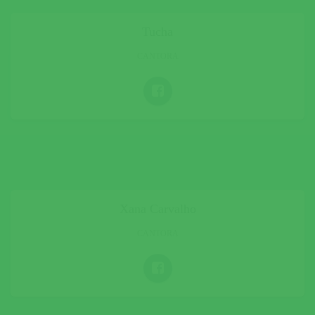
Tucha
CANTORA
Xana Carvalho
CANTORA