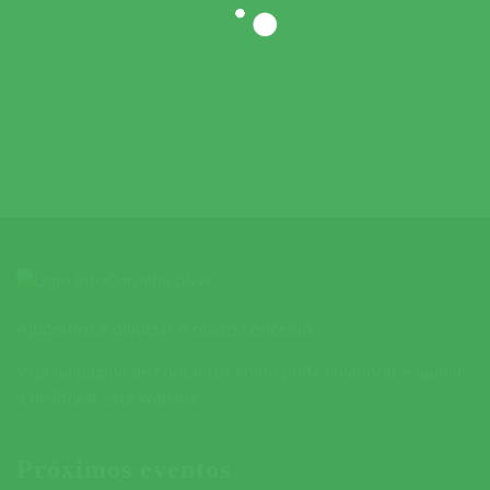
Ajude-nos a divulgar o nosso concelho.
Veja na página de contactos como pode colaborar e ajudar
a melhorar este website.
Próximos eventos