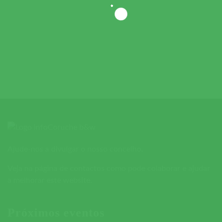
Ajude-nos a divulgar o nosso concelho.
Veja na página de contactos como pode colaborar e ajudar
a melhorar este website.
Próximos eventos