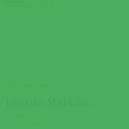
A to Z (title)
Z to A (title)
Tasca das Madrinhas
Branca
243 605 128