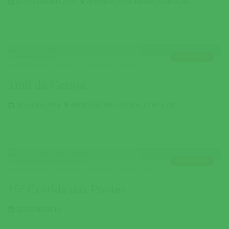
22 FEVEREIRO 2020
AVENIDA DO SORRAIA
,
CORUCHE
TERMINADO
CAMINHADA
,
CORRIDA
,
DESPORTO
,
FAMÍLIA
Trail da Coruja
20 JULHO 2019
PAVILHÃO MULTIUSOS
,
CORUCHE
TERMINADO
CAMINHADA
,
CORRIDA
,
DESPORTO
,
FAMÍLIA
,
FICOR
15ª Corrida das Pontes
02 JUNHO 2019