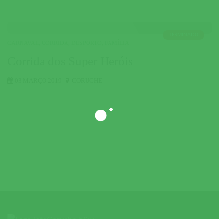
TERMINADO
CARNAVAL
,
CORRIDA
,
DESPORTO
,
FAMÍLIA
Corrida dos Super Heróis
03 MARÇO 2019
CORUCHE