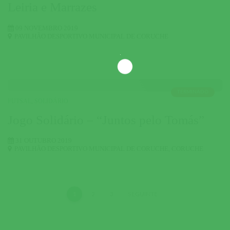
Leiria e Marrazes
09 NOVEMBRO 2019
PAVILHÃO DESPORTIVO MUNICIPAL DE CORUCHE
TERMINADO
FUTSAL
,
SOLIDÁRIO
Jogo Solidário – “Juntos pelo Tomás”
31 OUTUBRO 2019
PAVILHÃO DESPORTIVO MUNICIPAL DE CORUCHE
,
CORUCHE
1
2
3
SEGUINTE