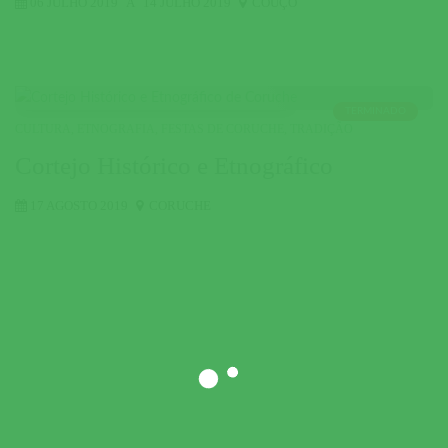
06 JULHO 2019
A
14 JULHO 2019
COUÇO
TERMINADO
CULTURA
,
ETNOGRAFIA
,
FESTAS DE CORUCHE
,
TRADIÇÃO
Cortejo Histórico e Etnográfico
17 AGOSTO 2019
CORUCHE