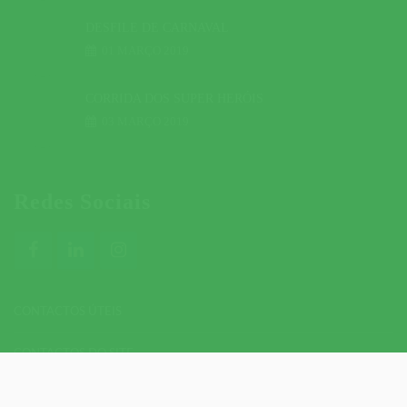
DESFILE DE CARNAVAL
01 MARÇO 2019
CORRIDA DOS SUPER HERÓIS
03 MARÇO 2019
Redes Sociais
CONTACTOS ÚTEIS
CONTACTOS DO SITE
POLÍTICA DE PRIVACIDADE