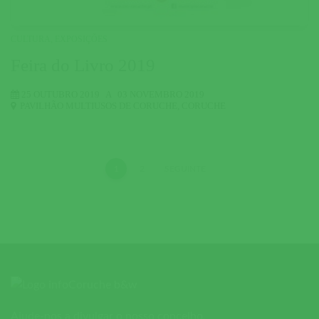
CULTURA
,
EXPOSIÇÕES
Feira do Livro 2019
25 OUTUBRO 2019
A
03 NOVEMBRO 2019
PAVILHÃO MULTIUSOS DE CORUCHE
,
CORUCHE
1
2
SEGUINTE
Ajude-nos a divulgar o nosso concelho.