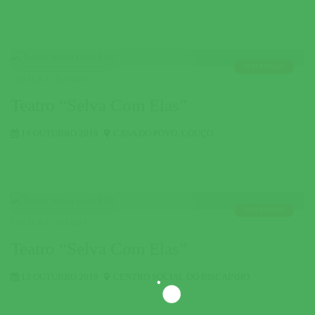
TERMINADO
CULTURA
,
TEATRO
Teatro “Selva Com Elas”
19 OUTUBRO 2019
CASA DO POVO
,
COUÇO
TERMINADO
CULTURA
,
TEATRO
Teatro “Selva Com Elas”
13 OUTUBRO 2019
CENTRO SOCIAL DO BISCAINHO