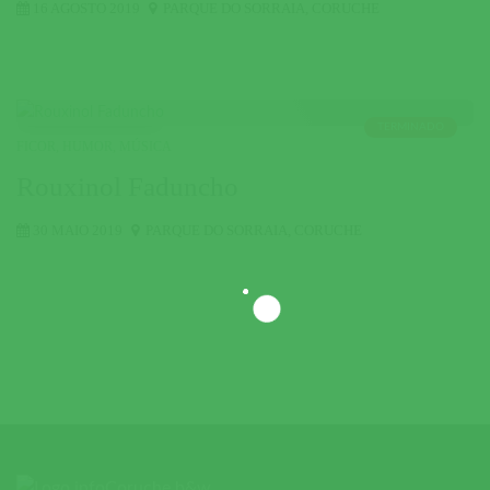
16 AGOSTO 2019
PARQUE DO SORRAIA
,
CORUCHE
TERMINADO
FICOR
,
HUMOR
,
MÚSICA
Rouxinol Faduncho
30 MAIO 2019
PARQUE DO SORRAIA
,
CORUCHE