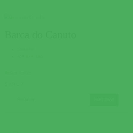
Barca do Canuto
Coruche
964 879 186
Restaurantes
1
2
3
…
7