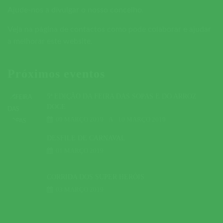
Ajude-nos a divulgar o nosso concelho.
Veja na página de contactos como pode colaborar e ajudar
a melhorar este website.
Próximos eventos
5ª EDIÇÃO DA FEIRA DAS SOPAS E DO ARROZ
DOCE
09 MARÇO 2019
A
10 MARÇO 2019
DESFILE DE CARNAVAL
01 MARÇO 2019
CORRIDA DOS SUPER HERÓIS
03 MARÇO 2019