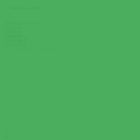
37
Items Found
Filter
Sort By
A to Z (title)
Z to A (title)