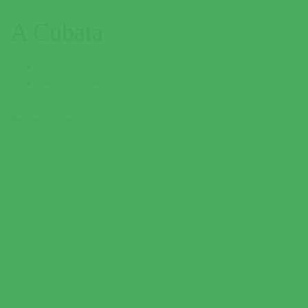
A Cubata
Coruche
243 689 274
Restaurantes