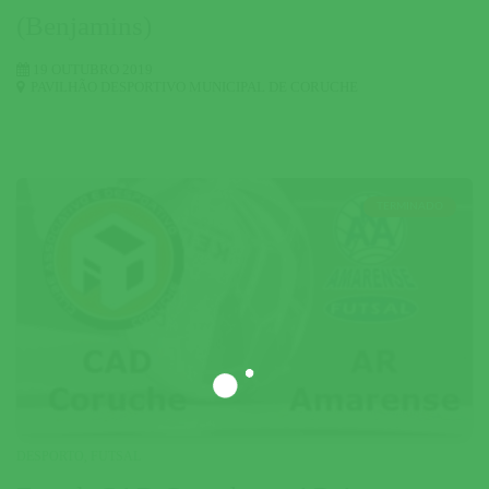
(Benjamins)
19 OUTUBRO 2019
PAVILHÃO DESPORTIVO MUNICIPAL DE CORUCHE
TERMINADO
DESPORTO
,
FUTSAL