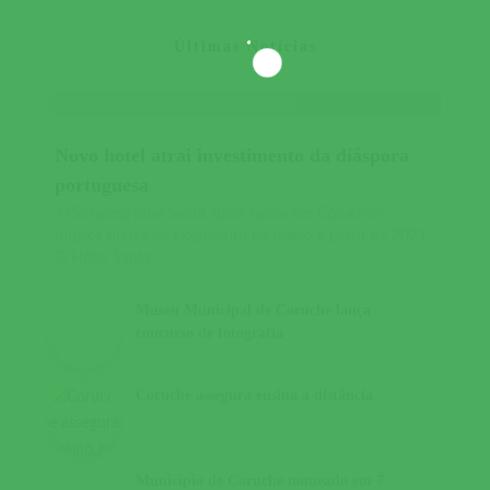
Últimas Notícias
Novo hotel atrai investimento da diáspora
portuguesa
445SharesHotel Santa Justa nasce em Coruche e
duplica oferta de alojamento na região a partir de 2021
O Hotel Santa...
Museu Municipal de Coruche lança
concurso de fotografia
Coruche assegura ensino à distância
Município de Coruche nomeado em 7