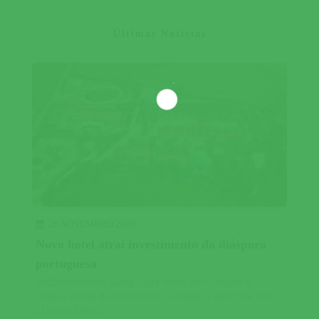
Últimas Notícias
26 NOVEMBRO 2020
Novo hotel atrai investimento da diáspora
portuguesa
445SharesHotel Santa Justa nasce em Coruche e
duplica oferta de alojamento na região a partir de 2021
O Hotel Santa...