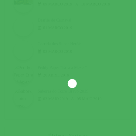
09 MARÇO 2019
A
10 MARÇO 2019
Desfile de Carnaval
01 MARÇO 2019
Corrida dos Super Heróis
03 MARÇO 2019
Peddy Paper “Erra a Mexer”
20 ABRIL 2019
Sabores do Toiro Bravo 2019
03 MAIO 2019
A
05 MAIO 2019
Últimas Notícias