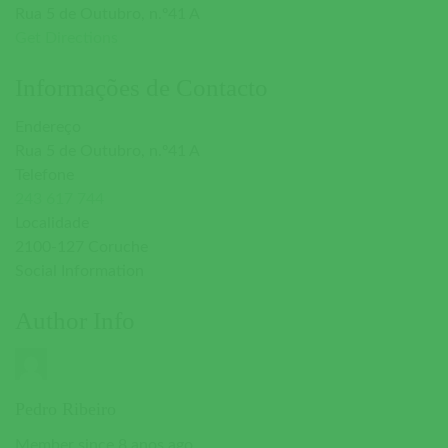
Rua 5 de Outubro, n.º41 A
Get Directions
Informações de Contacto
Endereço
Rua 5 de Outubro, n.º41 A
Telefone
243 617 744
Localidade
2100-127 Coruche
Social Information
Author Info
Pedro Ribeiro
Member since 8 anos ago