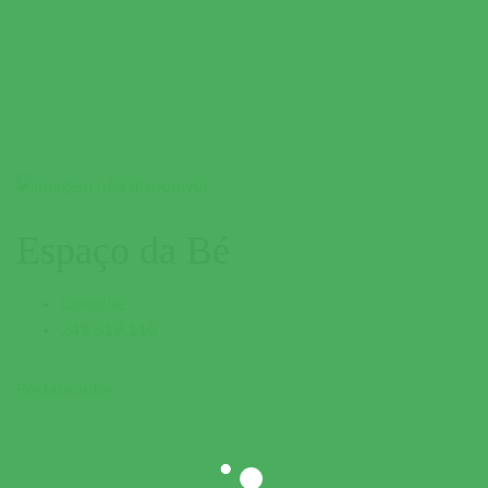
Espaço da Bé
Coruche
243 619 110
Restaurantes