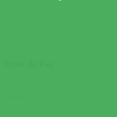
Fonte de Pau
Santana do Mato
243 677 075 / 964 527 834
Restaurantes