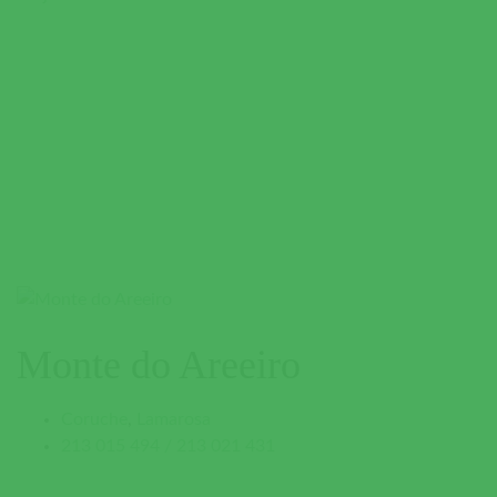
Monte do Areeiro
Coruche
,
Lamarosa
213 015 494 / 213 021 431