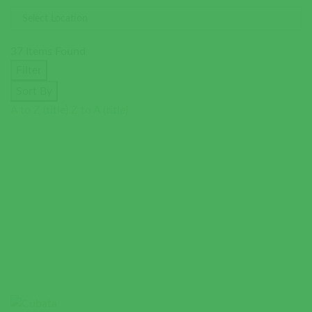
37
Items Found
Filter
Sort By
A to Z (title)
Z to A (title)