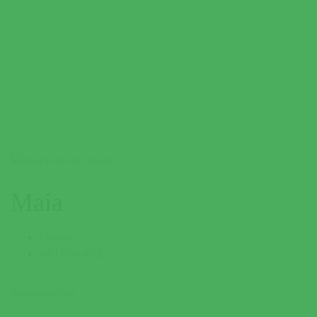
Maia
Couço
243 098 432
Restaurantes