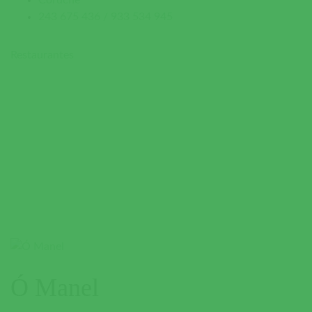
Coruche
243 675 436 / 933 534 945
Restaurantes
Ó Manel