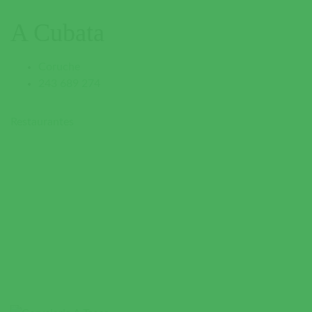
A Cubata
Coruche
243 689 274
Restaurantes