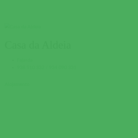
Casa da Aldeia
Fajarda
938 510 332 / 934 090 331
Alojamento