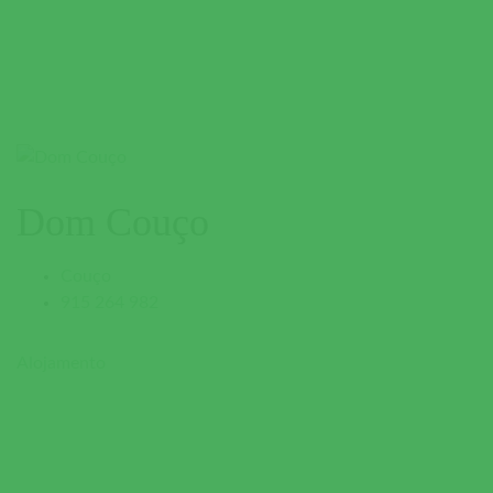
Dom Couço
Couço
915 264 982
Alojamento