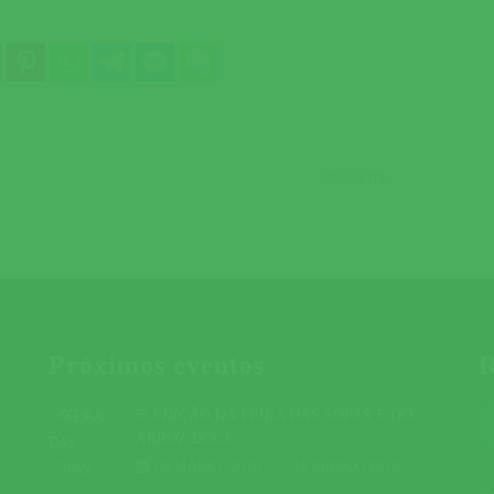
SEGUINTE
Próximos eventos
R
5ª EDIÇÃO DA FEIRA DAS SOPAS E DO
ARROZ DOCE
09 MARÇO 2019
A
10 MARÇO 2019
r