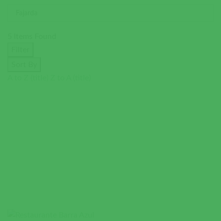
5
Items Found
Filter
Sort By
A to Z (title)
Z to A (title)