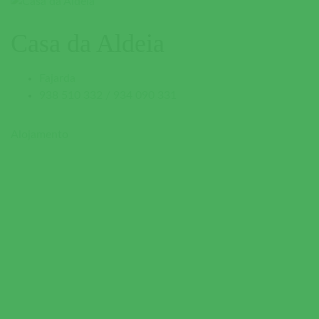
Casa da Aldeia
Fajarda
938 510 332 / 934 090 331
Alojamento