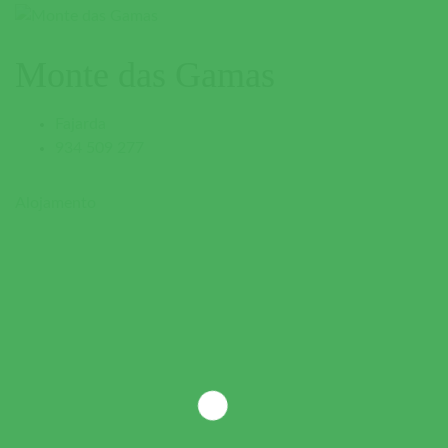
Monte das Gamas
Fajarda
934 509 277
Alojamento