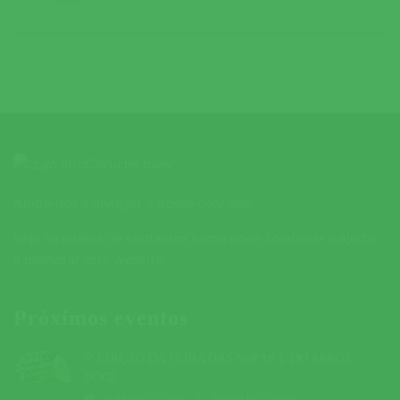
Ajude-nos a divulgar o nosso concelho.
Veja na página de contactos como pode colaborar e ajudar
a melhorar este website.
Próximos eventos
5ª EDIÇÃO DA FEIRA DAS SOPAS E DO ARROZ
DOCE
09 MARÇO 2019
A
10 MARÇO 2019