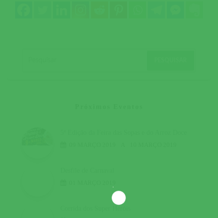
Próximos Eventos
5ª Edição da Feira das Sopas e do Arroz Doce
09 MARÇO 2019
A
10 MARÇO 2019
Desfile de Carnaval
01 MARÇO 2019
Corrida dos Super Heróis