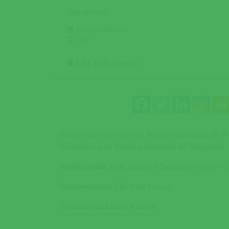
Data de Início
01 OUTUBRO 2019
14:00
EBI JI do Couço
Evento que se insere na Semana Europeia da M
(Outubro) e na Semana Europeia do Desporto.
Participação:
JI do Couço e Desporto Sénior -
Concentração:
EBI JI do Couço