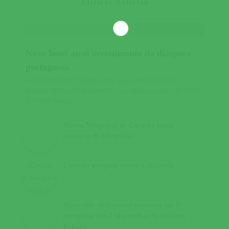
Últimas Notícias
Novo hotel atrai investimento da diáspora
portuguesa
445SharesHotel Santa Justa nasce em Coruche e
duplica oferta de alojamento na região a partir de 2021
O Hotel Santa...
Museu Municipal de Coruche lança
concurso de fotografia
Coruche assegura ensino à distância
Município de Coruche nomeado em 7
categorias das 7 Maravilhas da Cultura
Popular