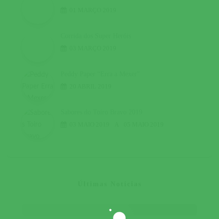
01 MARÇO 2019
Corrida dos Super Heróis
03 MARÇO 2019
Peddy Paper “Erra a Mexer”
20 ABRIL 2019
Sabores do Toiro Bravo 2019
03 MAIO 2019
A
05 MAIO 2019
Últimas Notícias