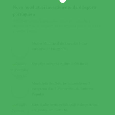
Novo hotel atrai investimento da diáspora
portuguesa
445SharesHotel Santa Justa nasce em Coruche e
duplica oferta de alojamento na região a partir de 2021
O Hotel Santa...
Museu Municipal de Coruche lança
concurso de fotografia
Coruche assegura ensino à distância
Município de Coruche nomeado em 7
categorias das 7 Maravilhas da Cultura
Popular
Cancelados eventos culturais e desportivos
até junho, em Coruche