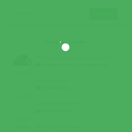
Próximos Eventos
5ª Edição da Feira das Sopas e do Arroz Doce
09 MARÇO 2019
A
10 MARÇO 2019
Desfile de Carnaval
01 MARÇO 2019
Corrida dos Super Heróis
03 MARÇO 2019
Peddy Paper “Erra a Mexer”