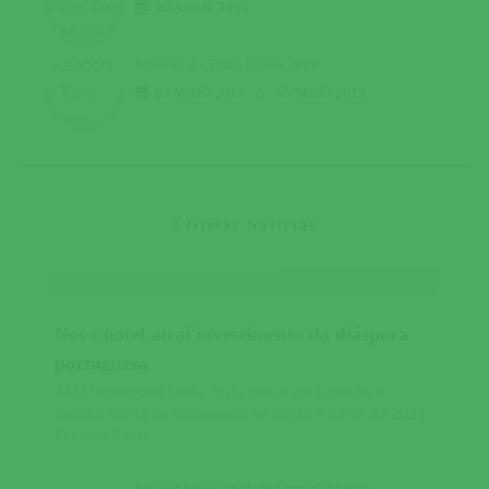
20 ABRIL 2019
Sabores do Toiro Bravo 2019
03 MAIO 2019
A
05 MAIO 2019
Últimas Notícias
Novo hotel atrai investimento da diáspora
portuguesa
445SharesHotel Santa Justa nasce em Coruche e
duplica oferta de alojamento na região a partir de 2021
O Hotel Santa...
Museu Municipal de Coruche lança