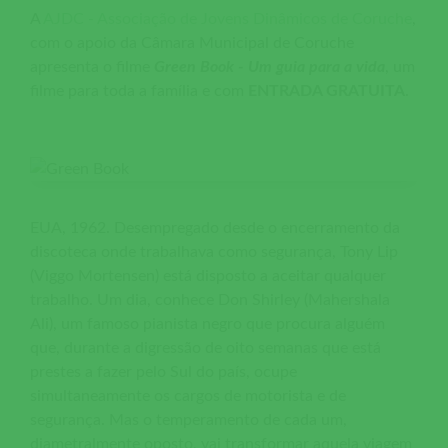
A
AJDC - Associação de Jovens Dinâmicos de Coruche
,
com o apoio da Câmara Municipal de Coruche
apresenta o filme
Green Book - Um guia para a vida
, um
filme para toda a família e com
ENTRADA GRATUITA
.
EUA, 1962. Desempregado desde o encerramento da
discoteca onde trabalhava como segurança, Tony Lip
(Viggo Mortensen) está disposto a aceitar qualquer
trabalho. Um dia, conhece Don Shirley (Mahershala
Ali), um famoso pianista negro que procura alguém
que, durante a digressão de oito semanas que está
prestes a fazer pelo Sul do país, ocupe
simultaneamente os cargos de motorista e de
segurança. Mas o temperamento de cada um,
diametralmente oposto, vai transformar aquela viagem