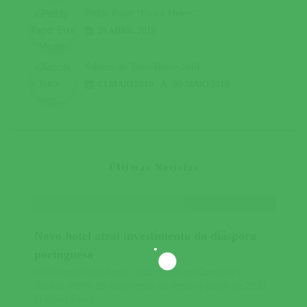
Peddy Paper “Erra a Mexer”
20 ABRIL 2019
Sabores do Toiro Bravo 2019
03 MAIO 2019
A
05 MAIO 2019
Últimas Notícias
Novo hotel atrai investimento da diáspora
portuguesa
445SharesHotel Santa Justa nasce em Coruche e
duplica oferta de alojamento na região a partir de 2021
O Hotel Santa...