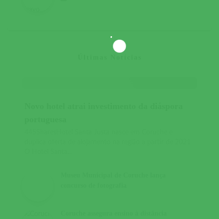
Últimas Notícias
Novo hotel atrai investimento da diáspora
portuguesa
445SharesHotel Santa Justa nasce em Coruche e
duplica oferta de alojamento na região a partir de 2021
O Hotel Santa...
Museu Municipal de Coruche lança
concurso de fotografia
Coruche assegura ensino à distância