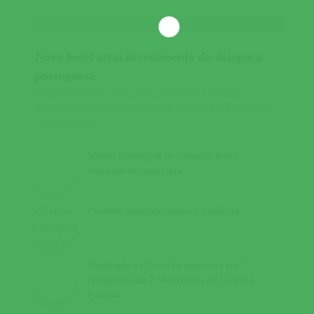
Novo hotel atrai investimento da diáspora
portuguesa
445SharesHotel Santa Justa nasce em Coruche e
duplica oferta de alojamento na região a partir de 2021
O Hotel Santa...
Museu Municipal de Coruche lança
concurso de fotografia
Coruche assegura ensino à distância
Município de Coruche nomeado em 7
categorias das 7 Maravilhas da Cultura
Popular