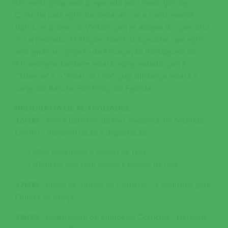
Do vasto programa preparado pelo município de
Coruche para este dia destacam-se a Gastronomia
típica, as provas de Vinhos com as adegas do concelho
e o artesanato. O Núcleo Rural de Coruche, que este
ano ganhou o prémio da Associação Portuguesa de
Museologia, também estará representado com a
“Taberna” e o “Pisar da Uva”, cuja dinâmica estará a
cargo do Rancho Folclórico da Fajarda.
PROGRAMA DE ACTIVIDADES:
16h00
– Pão e bolinhos da Avó Joaquina, de Mafalda
Cecílio - demonstração e degustação;
Pão com maça e passas de Uva;
Bolo de Mel com Nozes e passas de uva;
17h00
- Prova de Vinhos de Coruche – Conduzida pela
Quinta da Arriça;
18h30
- Degustação de Vinhos de Coruche – Herdade