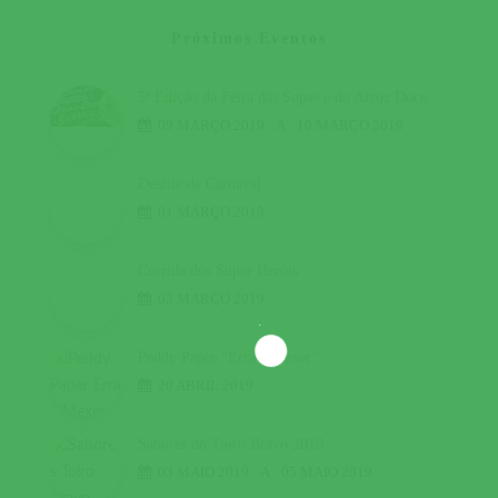
Próximos Eventos
5ª Edição da Feira das Sopas e do Arroz Doce
09 MARÇO 2019
A
10 MARÇO 2019
Desfile de Carnaval
01 MARÇO 2019
Corrida dos Super Heróis
03 MARÇO 2019
Peddy Paper “Erra a Mexer”
20 ABRIL 2019
Sabores do Toiro Bravo 2019
03 MAIO 2019
A
05 MAIO 2019