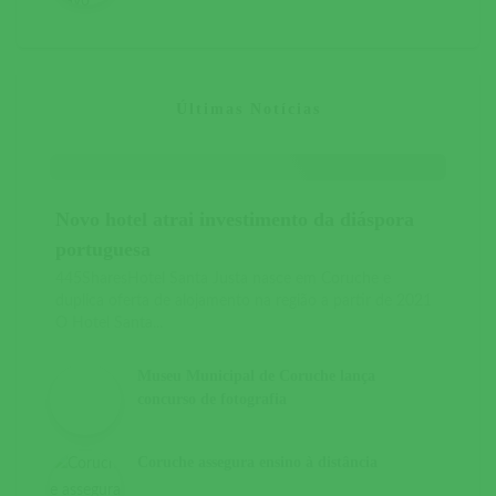
Últimas Notícias
Novo hotel atrai investimento da diáspora
portuguesa
445SharesHotel Santa Justa nasce em Coruche e
duplica oferta de alojamento na região a partir de 2021
O Hotel Santa...
Museu Municipal de Coruche lança
concurso de fotografia
Coruche assegura ensino à distância