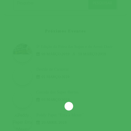
Próximos Eventos
5ª Edição da Feira das Sopas e do Arroz Doce
09 MARÇO 2019
A
10 MARÇO 2019
Desfile de Carnaval
01 MARÇO 2019
Corrida dos Super Heróis
03 MARÇO 2019
Peddy Paper “Erra a Mexer”
20 ABRIL 2019