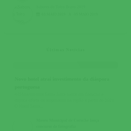
Sabores do Toiro Bravo 2019
03 MAIO 2019
A
05 MAIO 2019
Últimas Notícias
Novo hotel atrai investimento da diáspora
portuguesa
445SharesHotel Santa Justa nasce em Coruche e
duplica oferta de alojamento na região a partir de 2021
O Hotel Santa...
Museu Municipal de Coruche lança
concurso de fotografia