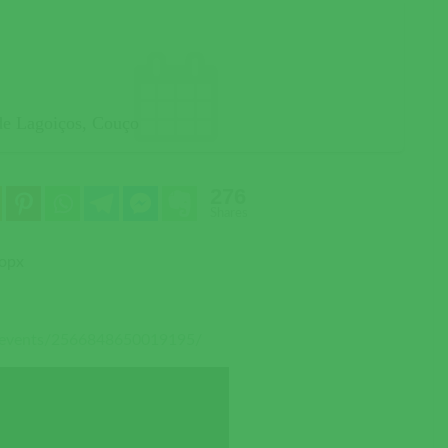
de Lagoiços
,
Couço
276
Shares
topx
/events/2566848650019195/