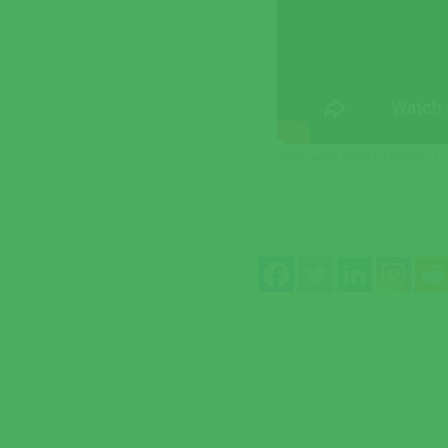
ARVE
error: Invalid datetime:
13