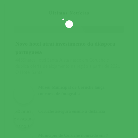
Últimas Notícias
Novo hotel atrai investimento da diáspora
portuguesa
445SharesHotel Santa Justa nasce em Coruche e
duplica oferta de alojamento na região a partir de 2021
O Hotel Santa...
Museu Municipal de Coruche lança
concurso de fotografia
Coruche assegura ensino à distância
Município de Coruche nomeado em 7