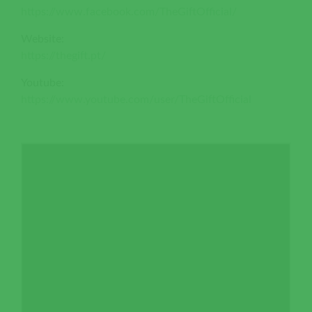
https://www.facebook.com/TheGiftOfficial/
Website:
https://thegift.pt/
Youtube:
https://www.youtube.com/user/TheGiftOfficial