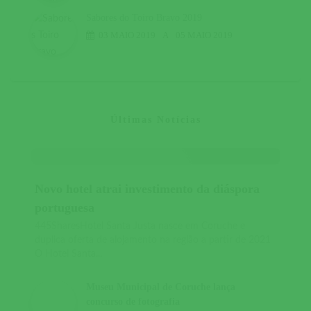
Sabores do Toiro Bravo 2019
03 MAIO 2019
A
05 MAIO 2019
Últimas Notícias
Novo hotel atrai investimento da diáspora
portuguesa
445SharesHotel Santa Justa nasce em Coruche e
duplica oferta de alojamento na região a partir de 2021
O Hotel Santa...
Museu Municipal de Coruche lança
concurso de fotografia