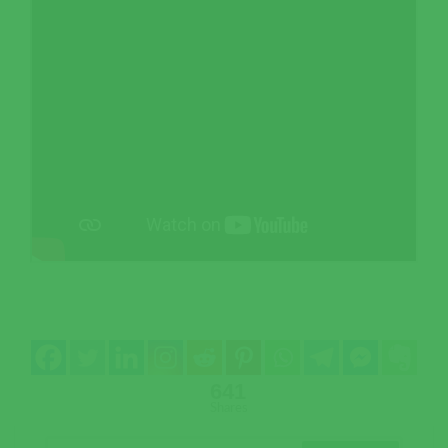
641
Shares