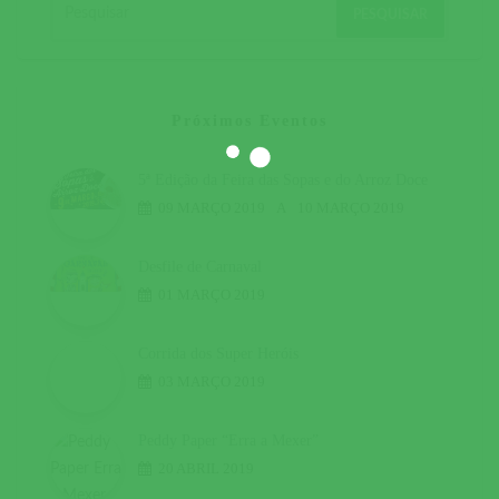
Próximos Eventos
5ª Edição da Feira das Sopas e do Arroz Doce
09 MARÇO 2019
A
10 MARÇO 2019
Desfile de Carnaval
01 MARÇO 2019
Corrida dos Super Heróis
03 MARÇO 2019
Peddy Paper “Erra a Mexer”
20 ABRIL 2019