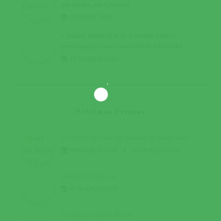
até junho, em Coruche
02 ABRIL 2020
Câmara Municipal de Coruche reitera
preocupação com comunidade educativa
12 MARÇO 2020
Próximos Eventos
5ª Edição da Feira das Sopas e do Arroz Doce
09 MARÇO 2019
A
10 MARÇO 2019
Desfile de Carnaval
01 MARÇO 2019
Corrida dos Super Heróis