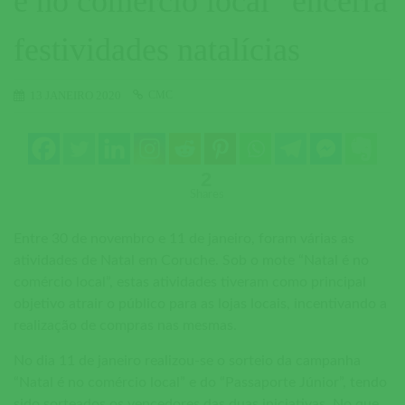
é no comércio local” encerra
festividades natalícias
CMC
13 JANEIRO 2020
2
Shares
Entre 30 de novembro e 11 de janeiro, foram várias as
atividades de Natal em Coruche. Sob o mote “Natal é no
comércio local”, estas atividades tiveram como principal
objetivo atrair o público para as lojas locais, incentivando a
realização de compras nas mesmas.
No dia 11 de janeiro realizou-se o sorteio da campanha
“Natal é no comércio local” e do “Passaporte Júnior”, tendo
sido sorteados os vencedores das duas iniciativas. No que