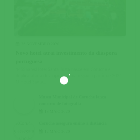
26 NOVEMBRO 2020
Novo hotel atrai investimento da diáspora
portuguesa
445SharesHotel Santa Justa nasce em Coruche e
duplica oferta de alojamento na região a partir de 2021
O Hotel Santa...
Museu Municipal de Coruche lança
concurso de fotografia
18 MAIO 2020
Coruche assegura ensino à distância
12 MAIO 2020