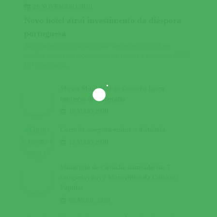
26 NOVEMBRO 2020
Novo hotel atrai investimento da diáspora
portuguesa
445SharesHotel Santa Justa nasce em Coruche e
duplica oferta de alojamento na região a partir de 2021
O Hotel Santa...
Museu Municipal de Coruche lança
concurso de fotografia
18 MAIO 2020
Coruche assegura ensino à distância
12 MAIO 2020
Município de Coruche nomeado em 7
categorias das 7 Maravilhas da Cultura
Popular
08 ABRIL 2020