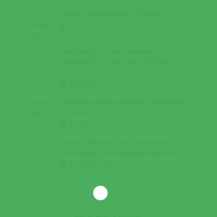
Coruche assegura ensino à distância
12 MAIO 2020
Município de Coruche nomeado em 7
categorias das 7 Maravilhas da Cultura
Popular
08 ABRIL 2020
Cancelados eventos culturais e desportivos
até junho, em Coruche
02 ABRIL 2020
Câmara Municipal de Coruche reitera
preocupação com comunidade educativa
12 MARÇO 2020