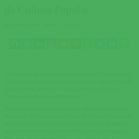
da Cultura Popular
CMC
CULTURA
10 MARÇO 2020
O Município de Coruche candidatou-se às 7 Maravilhas da
Cultura Popular nas categorias Artesanato, Lendas e Mitos ,
Festas e Feiras, Músicas e Danças, Rituais e Costumes,
Procissões e Romarias e Artefactos.
A
cestaria em junco
, pertencente à categoria Artesanato,
poderá ser definida como a técnica de fabricação de cestos
ou, num sentido mais lato, como um conjunto de objetos
ou utensílios obtidos através de fibras de origem vegetal.
Esta arte vai-se reinventando a cada dia que passa,