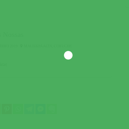
 Nossas
MBRO 2019
MALHADA ALTA
,
CORUCHE
sta)