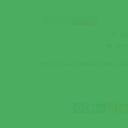
TERMINADO
MÚSICA
Mó das
13 SETE
00h00
- Baile com
Telmo Faria
(Organista e Vocali