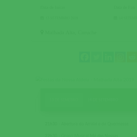
Data de Início
Data de Fim
13 SETEMBRO 2019
14 SETEM
Malhada Alta
,
Coruche
13 DE SEMEBRO
14 DE SETEMBRO
21h30
- Abertura do Arraial e da Quermesse
22h30
- Grupo Musical
Mó das Nossas