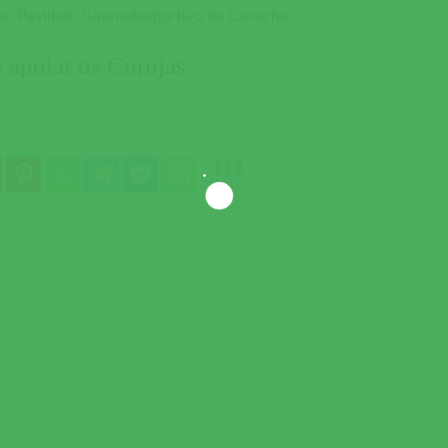
 no Pavilhão Gimnodesportivo de Coruche.
 apoiar os Corujas
111
Shares