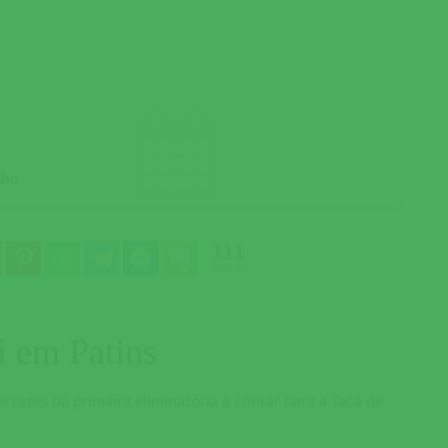
che
111
Shares
 em Patins
rrazes na primeira eliminatória a contar para a Taça de