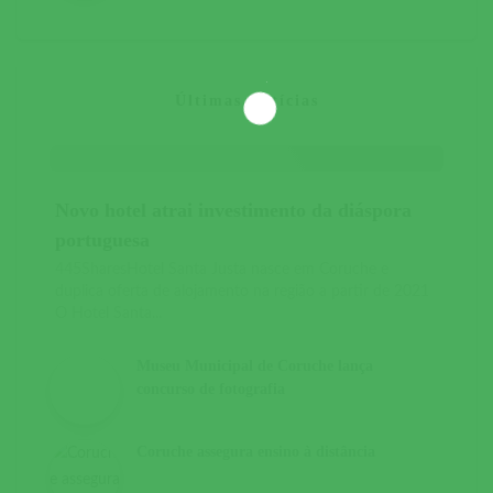
Últimas Notícias
Novo hotel atrai investimento da diáspora
portuguesa
445SharesHotel Santa Justa nasce em Coruche e
duplica oferta de alojamento na região a partir de 2021
O Hotel Santa...
Museu Municipal de Coruche lança
concurso de fotografia
Coruche assegura ensino à distância